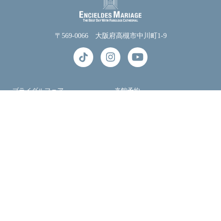
〒569-0066 大阪府高槻市中川町1-9
ブライダルフェア
来館予約
資料請求
お問い合わせ
LINE＠
アクセス
チャペル
披露宴会場
ドレス
婚礼料理
ベストプライス保証
プロポーズプラン