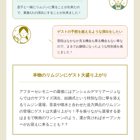
息子と一緒にリムジンに乗ることが出来たの
で、家族3人の演出にすることが出来ました！
ゲストの予想を超えるような演出をしたい
普段はなかなか見る機会も乗る機会もない車な
ので、まるでお嬢様になったような特別感を感
じました！
本物のリムジンにゲスト大盛り上がり
アフターセレモニーの最後にはアンシェルデマリアージュな
らではのサプライズ演出、結婚式という特別な日に華を添え
るリムジン退場。音楽や噴水と合わせた迫力満点のリムジン
の登場にゲストは大盛り上がり！手を振りながら退場する姿
はまるで映画のワンシーンのよう。運が良ければオープンカ
ーがお迎えに来ることも？？