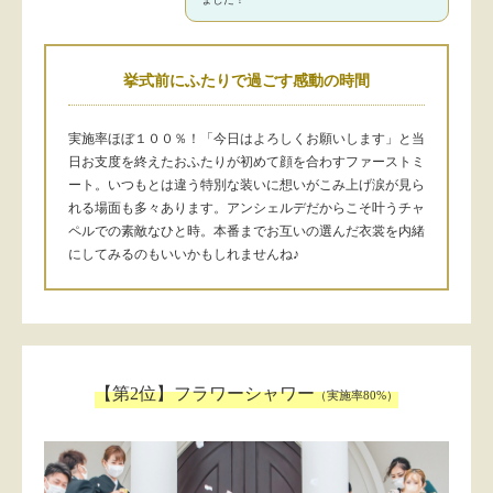
挙式前にふたりで過ごす感動の時間
実施率ほぼ１００％！「今日はよろしくお願いします」と当
日お支度を終えたおふたりが初めて顔を合わすファーストミ
ート。いつもとは違う特別な装いに想いがこみ上げ涙が見ら
れる場面も多々あります。アンシェルデだからこそ叶うチャ
ペルでの素敵なひと時。本番までお互いの選んだ衣裳を内緒
にしてみるのもいいかもしれませんね♪
【第2位】フラワーシャワー
（実施率80%）