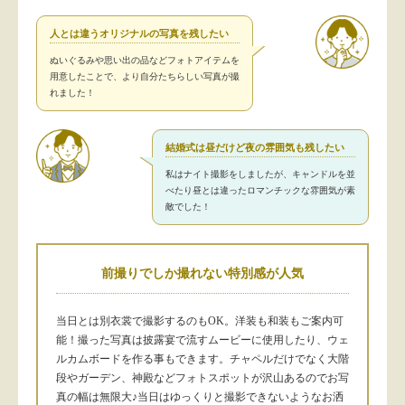
人とは違うオリジナルの写真を残したい
ぬいぐるみや思い出の品などフォトアイテムを
用意したことで、より自分たちらしい写真が撮
れました！
結婚式は昼だけど夜の雰囲気も残したい
私はナイト撮影をしましたが、キャンドルを並
べたり昼とは違ったロマンチックな雰囲気が素
敵でした！
前撮りでしか撮れない特別感が人気
当日とは別衣裳で撮影するのもOK。洋装も和装もご案内可
能！撮った写真は披露宴で流すムービーに使用したり、ウェ
ルカムボードを作る事もできます。チャペルだけでなく大階
段やガーデン、神殿などフォトスポットが沢山あるのでお写
真の幅は無限大♪当日はゆっくりと撮影できないようなお洒