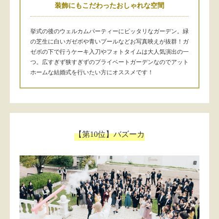
装飾にもこだわったおしゃれな空間
挙式の後のウェルカムパーティーにピッタリなガーデン。緑
の芝生に白いガゼボや青いプールなどお写真映えが抜群！ガ
ゼボの下で行うケーキ入刀やフォトタイムは大人気演出の一
つ。広すぎず狭すぎずのプライベートガーデンなのでアット
ホームな結婚式を行いたい方にオススメです！
【第10位】バズーカ